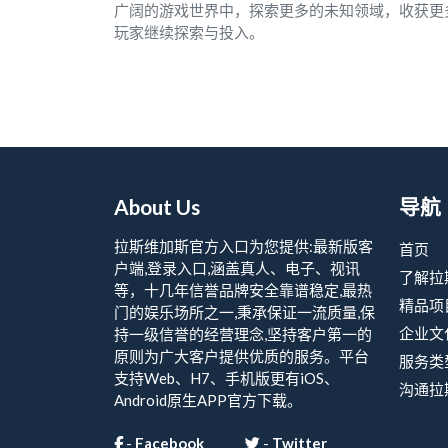
广阔的游戏世界中，探索更多的未知领域，收获更
玩家继续探索与投入。
About Us
导航
拉斯维加斯官方入口为您提供:最新版客
首页
户端,登录入口,涵盖真人、电子、视讯
了解拉
等，十几年信誉品牌安全靠谱稳定,最热
精品项
门的娱乐场所之一,秉承保证一流质量,保
企业文
持一级信誉的经营理念,坚持客户第一的
原则为广大客户提供优质的服务。平台
服务类
支持Web、H7、手机版更有iOS、
沟通拉
Android原生APP官方下载。
-
Facebook
-
Twitter